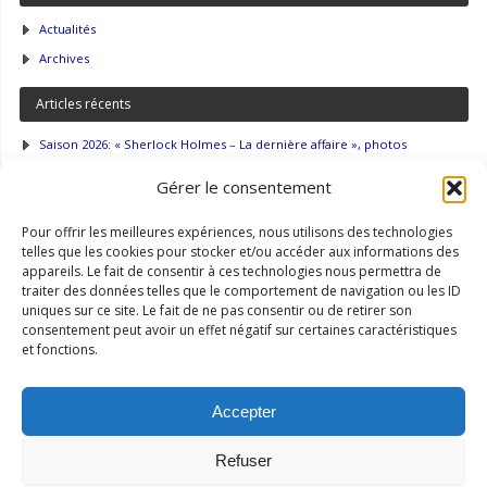
Actualités
Archives
Articles récents
Saison 2026: « Sherlock Holmes – La dernière affaire », photos
Saison 2026: « Sherlock Holmes – La dernière affaire »
Gérer le consentement
Saison 2025: « Le voyageur sans bagage », photos et commentaires
Pour offrir les meilleures expériences, nous utilisons des technologies
Accès
telles que les cookies pour stocker et/ou accéder aux informations des
appareils. Le fait de consentir à ces technologies nous permettra de
Intranet
traiter des données telles que le comportement de navigation ou les ID
uniques sur ce site. Le fait de ne pas consentir ou de retirer son
Newsletter
consentement peut avoir un effet négatif sur certaines caractéristiques
Plan du site
et fonctions.
Recherche
Accepter
OK
Refuser