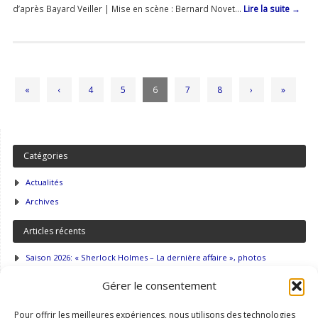
d’après Bayard Veiller | Mise en scène : Bernard Novet…
Lire la suite
→
«
‹
4
5
6
7
8
›
»
Catégories
Actualités
Archives
Articles récents
Saison 2026: « Sherlock Holmes – La dernière affaire », photos
Saison 2026: « Sherlock Holmes – La dernière affaire »
Gérer le consentement
Saison 2025: « Le voyageur sans bagage », photos et commentaires
Pour offrir les meilleures expériences, nous utilisons des technologies