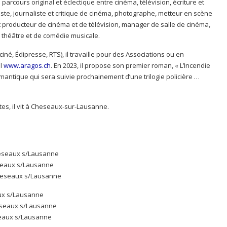
parcours original et éclectique entre cinéma, télévision, écriture et
nniste, journaliste et critique de cinéma, photographe, metteur en scène
 producteur de cinéma et de télévision, manager de salle de cinéma,
 théâtre et de comédie musicale.
iné, Édipresse, RTS), il travaille pour des Associations ou en
el
www.aragos.ch
.​ En 2023, il propose son premier roman, « L’Incendie
omantique qui sera suivie prochainement d’une trilogie policière …
tes, il vit à Cheseaux-sur-Lausanne.
Cheseaux s/Lausanne
eseaux s/Lausanne
Cheseaux s/Lausanne
aux s/Lausanne
heseaux s/Lausanne
seaux s/Lausanne