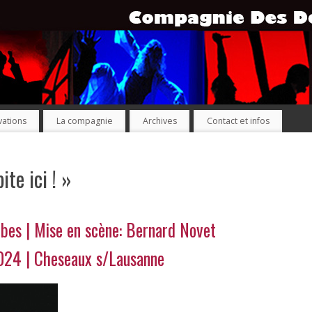
ations
La compagnie
Archives
Contact et infos
te ici ! »
ibes | Mise en scène: Bernard Novet
2024 | Cheseaux s/Lausanne