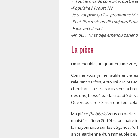
« -Tout le monde connaît Proust, il es
-Populaire ? Proust ???
-Je te rappelle qu’il se prénomme Mar
-Peut-être mais on dit toujours Prous
-Faux, archifaux !
-Ah oui ? Tu as déjà entendu parler d
La pièce
Un immeuble, un quartier, une vill
Comme vous, je me faufile entre le
relevant parfois, entouré d’idiots 
cherchant l’air frais à travers la br
des uns, blessé par la cruauté des au
Que vous dire ? Sinon que tout cela 
Ma pièce
J’habite ici
vous en parlera
ministère, l’intérêt d’élire un maire
la mayonnaise sur les véganes, l’ef
ange gardienne d’un immeuble peuplé