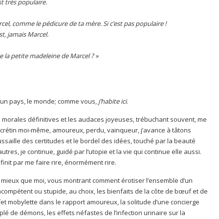
t très populaire.
cel, comme le pédicure de ta mère. Si c’est pas populaire !
t, jamais Marcel.
e la petite madeleine de Marcel ? »
e, un pays, le monde; comme vous,
j’habite ici
.
s morales définitives et les audaces joyeuses, trébuchant souvent, me
et crétin moi-même, amoureux, perdu, vainqueur, j’avance à tâtons
oussaille des certitudes et le bordel des idées, touché par la beauté
tres, je continue, guidé par l’utopie et la vie qui continue elle aussi.
finit par me faire rire, énormément rire.
 mieux que moi, vous montrant comment érotiser l’ensemble d’un
 incompétent ou stupide, au choix, les bienfaits de la côte de bœuf et de
fet mobylette dans le rapport amoureux, la solitude d’une concierge
 de démons, les effets néfastes de l’infection urinaire sur la