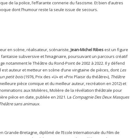
ique de la police, l’effarante connerie du fascisme. Et bien d’autres
que dont l’humour reste la seule issue de secours.
ur en scène, réalisateur, scénariste,
Jean-Michel Ribes
est un figure
a fantaisie subversive et l’imaginaire, poursuivant un parcours créatif
 dirige notamment le Théâtre du Rond-Point de 2002 à 2022. Il y défend
 Il est auteur et metteur en scène d’une vingtaine de pièces, dont
Les
un petit bois
(1976, Prix des «U» et «Prix Plaisir du théâtre»),
Théâtre
meilleure pièce comique et du meilleur auteur, recréation en 2012) et
nominations aux Molières, Molière de la révélation théâtrale pour
ière pièce en date, publiée en 2021. La
Compagnie Des Deux Masques
Théâtre sans animaux
.
en Grande-Bretagne, diplômé de l’Ecole Internationale du Film de