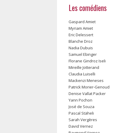
Les comédiens
Gaspard Amiet
Myriam Amiet
Eric Delessert
Blanche Droz
Nadia Dubuis
Samuel Ebinger
Florane Gindroz Iseli
Mireille Jotterand
Claudia Luiselli
Mackenzi Meneses
Patrick Morier-Genoud
Denise Vallat Packer
Yann Pochon
José de Souza
Pascal Stäheli
Sarah Vergères
David Vernez
Raymond Vernez