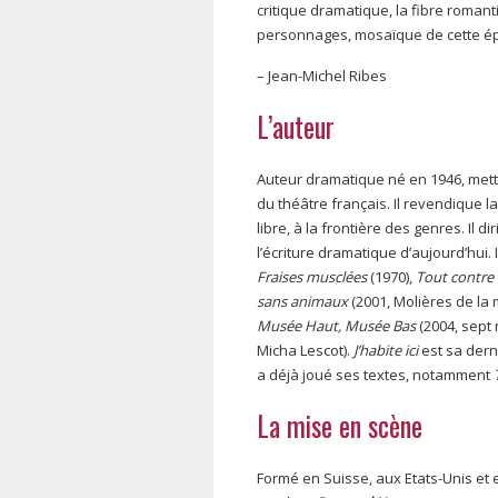
critique dramatique, la fibre romant
personnages, mosaïque de cette épo
– Jean-Michel Ribes
L’auteur
Auteur dramatique né en 1946, mette
du théâtre français. Il revendique l
libre, à la frontière des genres. Il
l’écriture dramatique d’aujourd’hui.
Fraises musclées
(1970),
Tout contre 
sans animaux
(2001, Molières de la 
Musée Haut, Musée Bas
(2004, sept 
Micha Lescot).
J’habite ici
est sa dern
a déjà joué ses textes, notamment
La mise en scène
Formé en Suisse, aux Etats-Unis et 