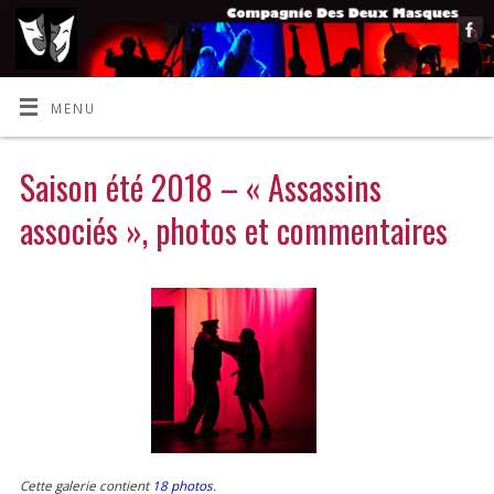
MENU
Saison été 2018 – « Assassins
associés », photos et commentaires
Cette galerie contient
18 photos
.