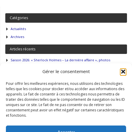
Catégories
Actualités
Archives
Articles récents
Saison 2026: « Sherlock Holmes – La dernière affaire », photos
Saison 2026: « Sherlock Holmes – La dernière affaire »
Gérer le consentement
Saison 2025: « Le voyageur sans bagage », photos et commentaires
Pour offrir les meilleures expériences, nous utilisons des technologies
Accès
telles que les cookies pour stocker et/ou accéder aux informations des
appareils. Le fait de consentir à ces technologies nous permettra de
Intranet
traiter des données telles que le comportement de navigation ou les ID
uniques sur ce site. Le fait de ne pas consentir ou de retirer son
Newsletter
consentement peut avoir un effet négatif sur certaines caractéristiques
Plan du site
et fonctions.
Recherche