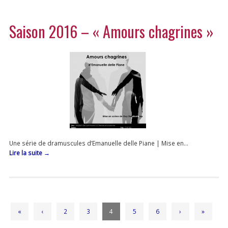
Saison 2016 – « Amours chagrines »
Une série de dramuscules d’Emanuelle delle Piane | Mise en…
Lire la suite
→
«
‹
2
3
4
5
6
›
»