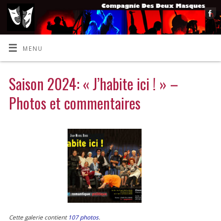
MENU
Saison 2024: « J’habite ici ! » –
Photos et commentaires
Cette galerie contient
107 photos
.