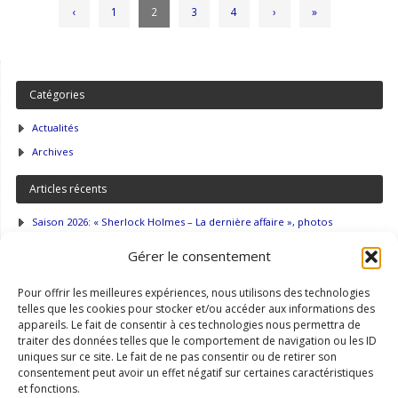
‹
1
2
3
4
›
»
Catégories
Actualités
Archives
Articles récents
Saison 2026: « Sherlock Holmes – La dernière affaire », photos
Saison 2026: « Sherlock Holmes – La dernière affaire »
Gérer le consentement
Saison 2025: « Le voyageur sans bagage », photos et commentaires
Pour offrir les meilleures expériences, nous utilisons des technologies
Accès
telles que les cookies pour stocker et/ou accéder aux informations des
appareils. Le fait de consentir à ces technologies nous permettra de
Intranet
traiter des données telles que le comportement de navigation ou les ID
uniques sur ce site. Le fait de ne pas consentir ou de retirer son
Newsletter
consentement peut avoir un effet négatif sur certaines caractéristiques
Plan du site
et fonctions.